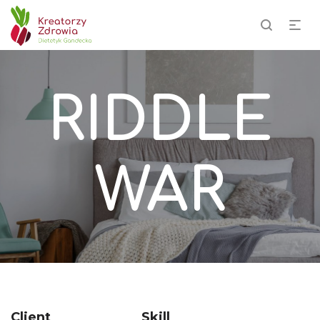
669 466 404
izabela@kreatorzyzdrowia.pl
RIDDLE
WAR
Client
Skill