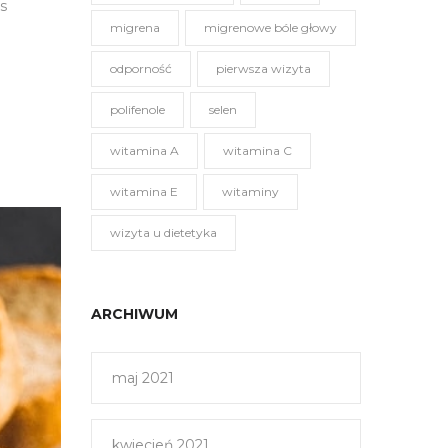
s
migrena
migrenowe bóle głowy
odporność
pierwsza wizyta
polifenole
selen
witamina A
witamina C
witamina E
witaminy
wizyta u dietetyka
ARCHIWUM
maj 2021
kwiecień 2021