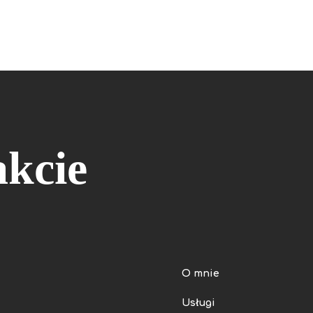
kcie
O mnie
Usługi