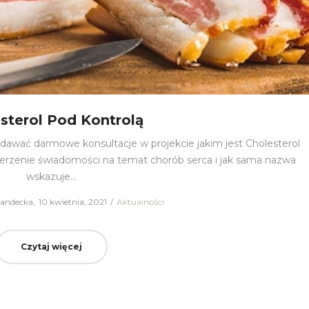
sterol Pod Kontrolą
dawać darmowe konsultacje w projekcie jakim jest Cholesterol
zerzenie świadomości na temat chorób serca i jak sama nazwa
wskazuje…
Gandecka
Posted
10 kwietnia, 2021
Posted
Aktualności
on
in
Czytaj więcej