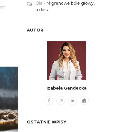
Ola
-
Migrenowe bóle głowy,
żym
a dieta
AUTOR
Izabela Gandecka
OSTATNIE WPISY