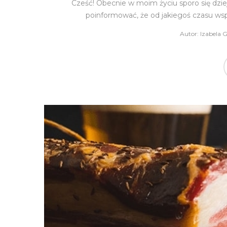
Cześć! Obecnie w moim życiu sporo się dzi
poinformować, że od jakiegoś czasu wspó
Autor:
Izabela 