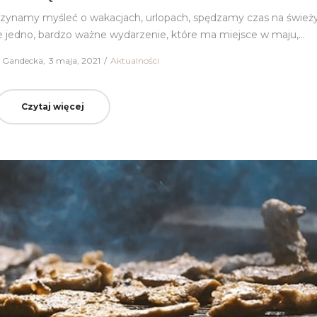
zaczynamy myśleć o wakacjach, urlopach, spędzamy czas na świe
 jedno, bardzo ważne wydarzenie, które ma miejsce w maju,…
a Gandecka
Posted
3 maja, 2021
Posted
Aktualności
on
in
Czytaj więcej