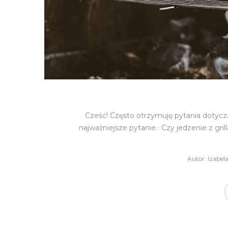
Cześć! Często otrzymuję pytania dotycz
najważniejsze pytanie. Czy jedzenie z grilla
Autor:
Izabel