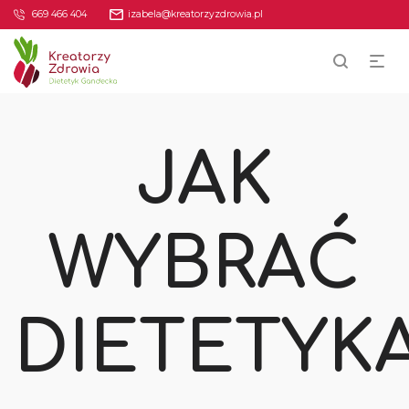
669 466 404
izabela@kreatorzyzdrowia.pl
JAK
WYBRAĆ
DIETETYK