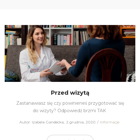
Przed wizytą
Zastanawiasz się czy powinieneś przygotować się
do wizyty? Odpowiedź brzmi TAK
Autor:
Izabela Gandecka
Posted
2 grudnia, 2020
Posted
Informacje
on
in