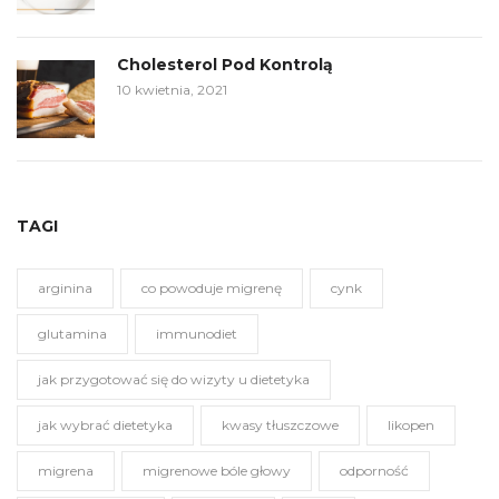
Cholesterol Pod Kontrolą
10 kwietnia, 2021
TAGI
arginina
co powoduje migrenę
cynk
glutamina
immunodiet
jak przygotować się do wizyty u dietetyka
jak wybrać dietetyka
kwasy tłuszczowe
likopen
migrena
migrenowe bóle głowy
odporność