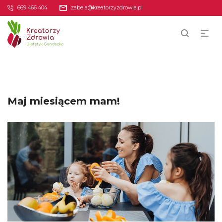
669 466 404
izabela@kreatorzyzdrowia.pl
Maj miesiącem mam!