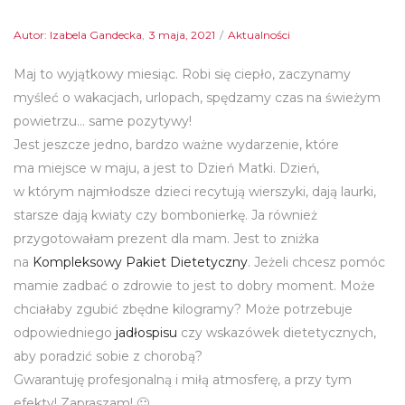
Autor:
Izabela Gandecka
Posted
3 maja, 2021
Posted
Aktualności
on
in
Maj to wyjątkowy miesiąc. Robi się ciepło, zaczynamy
myśleć o wakacjach, urlopach, spędzamy czas na świeżym
powietrzu… same pozytywy!
Jest jeszcze jedno, bardzo ważne wydarzenie, które
ma miejsce w maju, a jest to Dzień Matki. Dzień,
w którym najmłodsze dzieci recytują wierszyki, dają laurki,
starsze dają kwiaty czy bombonierkę. Ja również
przygotowałam prezent dla mam. Jest to zniżka
na
Kompleksowy Pakiet Dietetyczny
. Jeżeli chcesz pomóc
mamie zadbać o zdrowie to jest to dobry moment. Może
chciałaby zgubić zbędne kilogramy? Może potrzebuje
odpowiedniego
jadłospisu
czy wskazówek dietetycznych,
aby poradzić sobie z chorobą?
Gwarantuję profesjonalną i miłą atmosferę, a przy tym
efekty! Zapraszam! 🙂