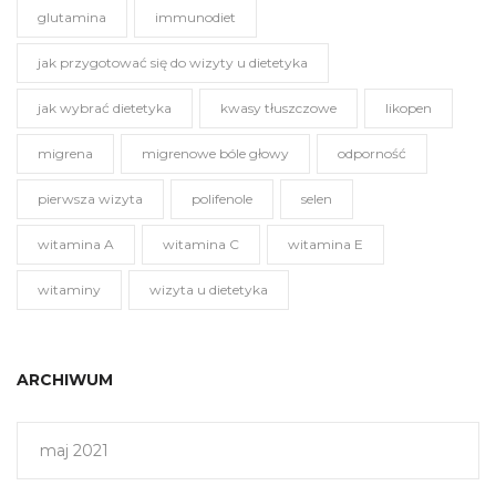
glutamina
immunodiet
jak przygotować się do wizyty u dietetyka
jak wybrać dietetyka
kwasy tłuszczowe
likopen
migrena
migrenowe bóle głowy
odporność
pierwsza wizyta
polifenole
selen
witamina A
witamina C
witamina E
witaminy
wizyta u dietetyka
ARCHIWUM
maj 2021