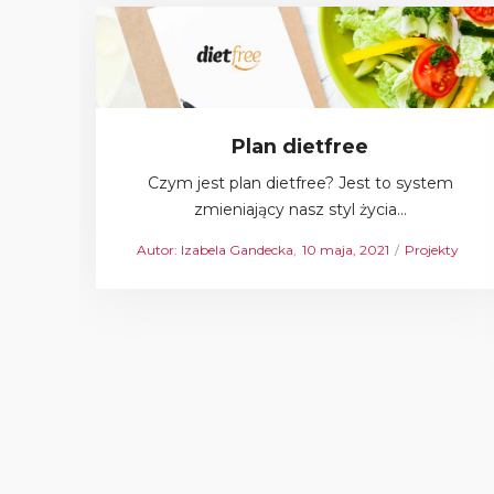
Plan dietfree
Czym jest plan dietfree? Jest to system
zmieniający nasz styl życia…
Autor:
Izabela Gandecka
Posted
10 maja, 2021
Posted
Projekty
on
in