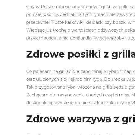
Gdy w Polsce robi się ciepło tradycją jest, że grill
po całej okolicy. Jednak na tych grillach nie zawsz
przeciwnie! Tłuste karkówki, kiełbaski czy boczki 
Wiedząc już trochę o wartościach odżywczych poka
przyjemnością, a nie udręką dla Twojej wątroby i trz
Zdrowe posiłki z grill
Co polecam na grilla? Nie zapominaj o rybach! Zaproś
oraz ulubionych ziół i skrop nim rybę. Do środka włóż
Tak przygotowana ryba, włożona na grilla będzie g
Zachęcam do marynowania chudych części mięs. Mar
doskonale sprawdzi się do piersi z kurczaka czy ind
Zdrowe warzywa z gri