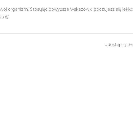
 swój organizm. Stosując powyższe wskazówki poczujesz się lekko
ała 🙂
Udostępnij te