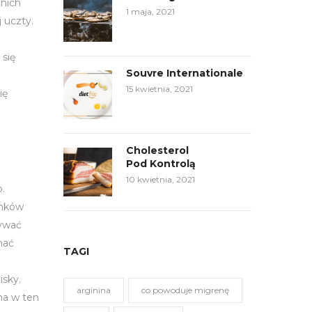
 nich
1 maja, 2021
 uczty.
się
Souvre Internationale
15 kwietnia, 2021
ię
Cholesterol
Pod Kontrolą
10 kwietnia, 2021
o.
inków
zywać
hać
TAGI
isky.
arginina
co powoduje migrenę
na w ten