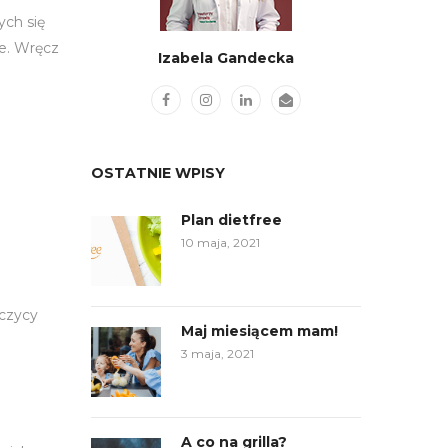
ych się
ie. Wręcz
Izabela Gandecka
OSTATNIE WPISY
Plan dietfree
10 maja, 2021
rczycy
Maj miesiącem mam!
3 maja, 2021
A co na grilla?