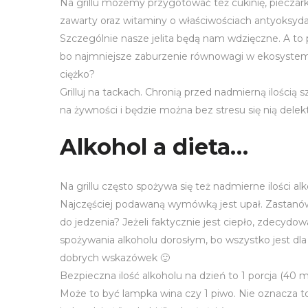
Na grillu możemy przygotować też cukinię, pieczark
zawarty oraz witaminy o właściwościach antyoksyda
Szczególnie nasze jelita będą nam wdzięczne. A to
bo najmniejsze zaburzenie równowagi w ekosystemi
ciężko?
Grilluj na tackach. Chronią przed nadmierną ilością
na żywności i będzie można bez stresu się nią dele
Alkohol a dieta…
Na grillu często spożywa się też nadmierne ilości a
Najczęściej podawaną wymówką jest upał. Zastanówmy
do jedzenia? Jeżeli faktycznie jest ciepło, zdecyd
spożywania alkoholu dorosłym, bo wszystko jest d
dobrych wskazówek 🙂
Bezpieczna ilość alkoholu na dzień to 1 porcja (40
Może to być lampka wina czy 1 piwo. Nie oznacza to 