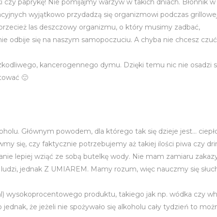
i czy paprykę! Nie pomijajmy warzyw w takich dniach. Błonnik w
cyjnych wyjątkowo przydadzą się organizmowi podczas grillowej
 przecież las deszczowy organizmu, o który musimy zadbać,
e odbije się na naszym samopoczuciu. A chyba nie chcesz czuć 
 szkodliwego, kancerogennego dymu. Dzięki temu nic nie osadzi s
ktować 🙂
lkoholu. Głównym powodem, dla którego tak się dzieje jest… ciepł
 się, czy faktycznie potrzebujemy aż takiej ilości piwa czy dr
owanie lepiej wziąć ze sobą butelkę wody. Nie mam zamiaru zaka
la ludzi, jednak Z UMIAREM. Mamy rozum, więc nauczmy się słuc
 ml) wysokoprocentowego produktu, takiego jak np. wódka czy wh
jednak, że jeżeli nie spożywało się alkoholu cały tydzień to moż