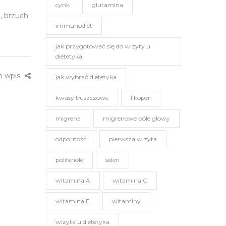
cynk
glutamina
, brzuch
immunodiet
jak przygotować się do wizyty u
dietetyka
n wpis
jak wybrać dietetyka
kwasy tłuszczowe
likopen
migrena
migrenowe bóle głowy
odporność
pierwsza wizyta
polifenole
selen
witamina A
witamina C
witamina E
witaminy
wizyta u dietetyka