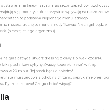
e są wystawiane na tarasy i zaczyna się sezon zapachów rozchodząc
e znajdują się produkty, które korzystnie wpływają na nasze zdrow
w marynatach to podstawa niejednego menu letniego.
rmu możesz trochę to menu zmodyfikować. Niech grill będzie
ustki (a raczej całego organizmu).
a
 na grilla pstrąga, stwórz dressing z oliwy z oliwek, czosnku
 kilka plasterków cytryny, świeży koperek i zawiń w folię.
otowa w 20 minut. Jej smak będzie obłędny!
ynata musztardowa z odrobiną chrzanu, papryki mielonej i go
yka. Pyszne i zdrowe! Czego chcieć więcej?
lla