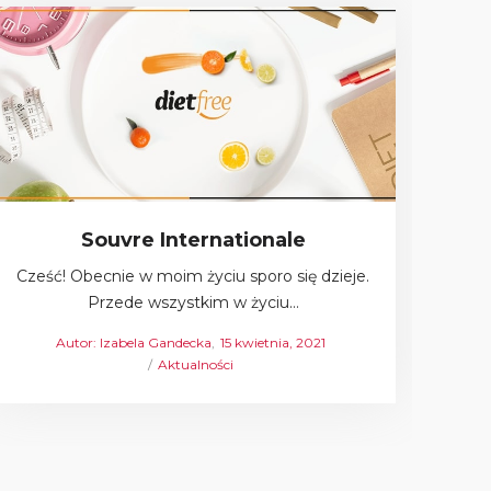
Souvre Internationale
Cześć! Obecnie w moim życiu sporo się dzieje.
C
Przede wszystkim w życiu…
d
Autor:
Izabela Gandecka
Posted
15 kwietnia, 2021
Posted
Aktualności
on
in