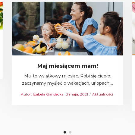
Maj miesiącem mam!
Maj to wyjątkowy miesiąc. Robi się ciepło,
zaczynamy myśleć o wakacjach, urlopach,…
Autor:
Izabela Gandecka
Posted
3 maja, 2021
Posted
Aktualności
on
in