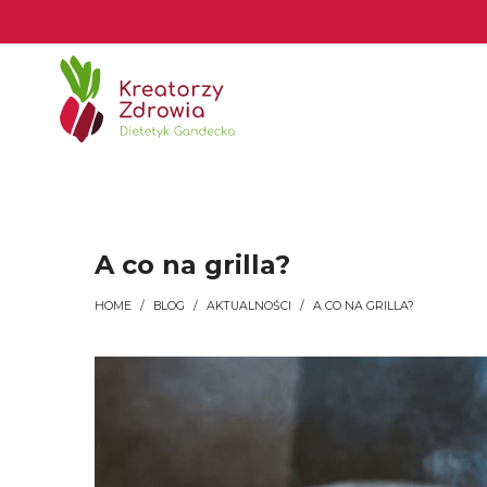
Kreatorzy
Kreatorzy
Zdrowia
Zdrowia
A co na grilla?
HOME
/
BLOG
/
AKTUALNOŚCI
/
A CO NA GRILLA?