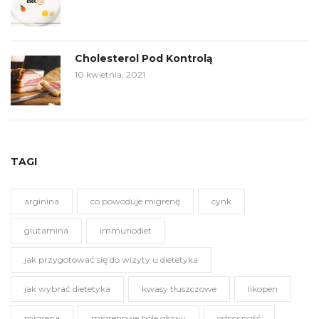
Cholesterol Pod Kontrolą
10 kwietnia, 2021
TAGI
arginina
co powoduje migrenę
cynk
glutamina
immunodiet
jak przygotować się do wizyty u dietetyka
jak wybrać dietetyka
kwasy tłuszczowe
likopen
migrena
migrenowe bóle głowy
odporność