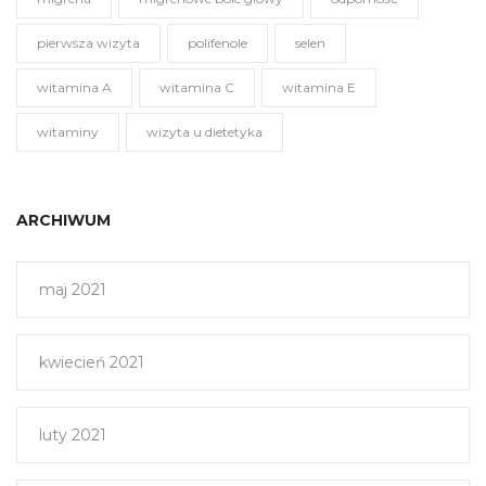
pierwsza wizyta
polifenole
selen
witamina A
witamina C
witamina E
witaminy
wizyta u dietetyka
ARCHIWUM
maj 2021
kwiecień 2021
luty 2021