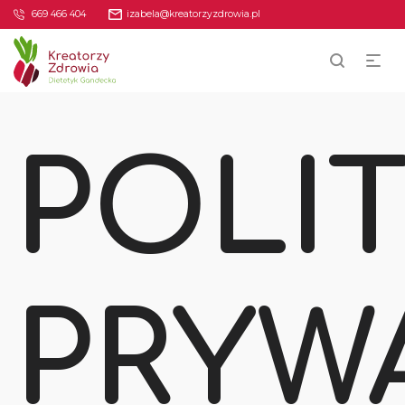
669 466 404
izabela@kreatorzyzdrowia.pl
POLI
PRYW