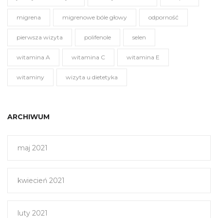
migrena
migrenowe bóle głowy
odporność
pierwsza wizyta
polifenole
selen
witamina A
witamina C
witamina E
witaminy
wizyta u dietetyka
ARCHIWUM
maj 2021
kwiecień 2021
luty 2021