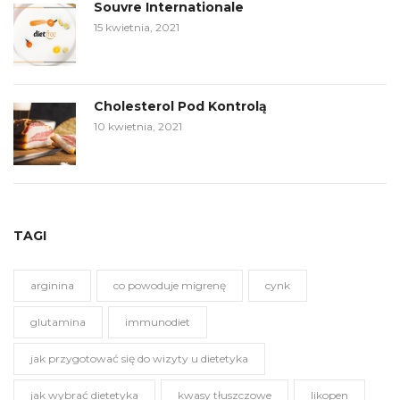
Souvre Internationale
15 kwietnia, 2021
Cholesterol Pod Kontrolą
10 kwietnia, 2021
TAGI
arginina
co powoduje migrenę
cynk
glutamina
immunodiet
jak przygotować się do wizyty u dietetyka
jak wybrać dietetyka
kwasy tłuszczowe
likopen